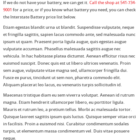
If we do not have your battery, we can get it.
Call the shop at 541-734-
9001
for a price, or if you know what battery you need, you can check
the Interstate Battery price list below.
Etiam egestas blandit urna ut blandit. Suspendisse vulputate, neque
et fringilla sagittis, sapien lacus commodo ante, sed malesuada nunc
ipsum ut quam. Praesent porta ligula augue, quis egestas augue
vulputate accumsan. Phasellus malesuada sagittis augue nec
vehicula. In hac habitasse platea dictumst. Aenean efficitur risus nec
euismod suscipit. Donec quis est ut libero ultrices venenatis. Proin
sem augue, vulputate vitae magna sed, ullamcorper fringilla dui.
Fusce ex purus, tincidunt ut sem non, pharetra commodo elit.
Aliquam placerat leo lacus, eu venenatis turpis sollicitudin id.
Maecenas tristique diam eu sem viverra volutpat. Aenean id rutrum
magna. Etiam hendrerit ullamcorper libero, eu porttitor ligula.
Mauris et rutrum leo, a pretium tellus. Morbi ac malesuada tortor.
Quisque laoreet sagittis ipsum quis luctus. Quisque semper vitae orci
in facilisis. Proin a euismod nisi. Curabitur condimentum sodales
turpis, ut elementum massa condimentum vel. Duis vitae posuere
neque.